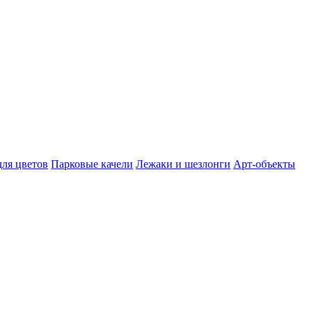
для цветов
Парковые качели
Лежаки и шезлонги
Арт-объекты