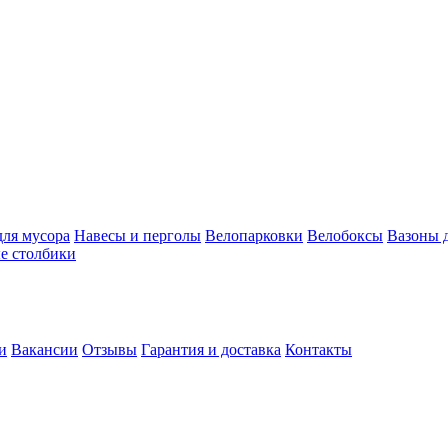
ля мусора
Навесы и перголы
Велопарковки
Велобоксы
Вазоны 
е столбики
и
Вакансии
Отзывы
Гарантия и доставка
Контакты