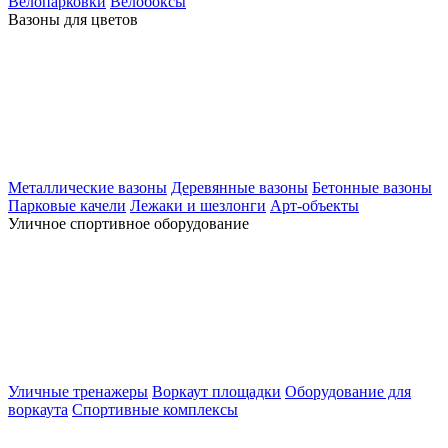
Велопарковки
Велобоксы
Вазоны для цветов
Металлические вазоны
Деревянные вазоны
Бетонные вазоны
Парковые качели
Лежаки и шезлонги
Арт-объекты
Уличное спортивное оборудование
Уличные тренажеры
Воркаут площадки
Оборудование для
воркаута
Спортивные комплексы