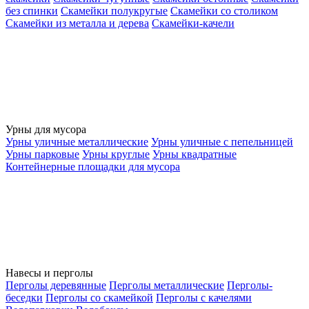
без спинки
Скамейки полукругые
Скамейки со столиком
Скамейки из металла и дерева
Скамейки-качели
Урны для мусора
Урны уличные металлические
Урны уличные с пепельницей
Урны парковые
Урны круглые
Урны квадратные
Контейнерные площадки для мусора
Навесы и перголы
Перголы деревянные
Перголы металлические
Перголы-
беседки
Перголы со скамейкой
Перголы с качелями