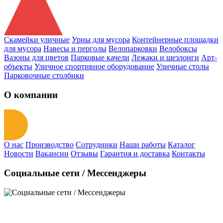
Скамейки уличные
Урны для мусора
Контейнерные площадки
для мусора
Навесы и перголы
Велопарковки
Велобоксы
Вазоны для цветов
Парковые качели
Лежаки и шезлонги
Арт-
объекты
Уличное спортивное оборудование
Уличные столы
Парковочные столбики
О компании
О нас
Производство
Сотрудники
Наши работы
Каталог
Новости
Вакансии
Отзывы
Гарантия и доставка
Контакты
Социальные сети / Мессенджеры