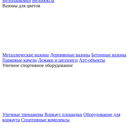
Велопарковки
Велобоксы
Вазоны для цветов
Металлические вазоны
Деревянные вазоны
Бетонные вазоны
Парковые качели
Лежаки и шезлонги
Арт-объекты
Уличное спортивное оборудование
Уличные тренажеры
Воркаут площадки
Оборудование для
воркаута
Спортивные комплексы