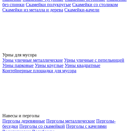
без спинки
Скамейки полукругые
Скамейки со столиком
Скамейки из металла и дерева
Скамейки-качели
Урны для мусора
Урны уличные металлические
Урны уличные с пепельницей
Урны парковые
Урны круглые
Урны квадратные
Контейнерные площадки для мусора
Навесы и перголы
Перголы деревянные
Перголы металлические
Перголы-
беседки
Перголы со скамейкой
Перголы с качелями